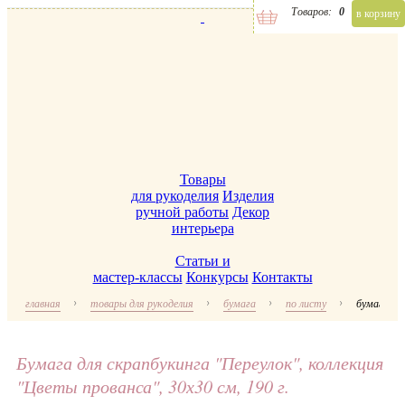
Товаров:
0
в корзину
Товары
для рукоделия
Изделия
ручной работы
Декор
интерьера
Статьи и
мастер-классы
Конкурсы
Контакты
главная
товары для рукоделия
бумага
по листу
бумага для
Бумага для скрапбукинга "Переулок", коллекция
"Цветы прованса", 30х30 см, 190 г.