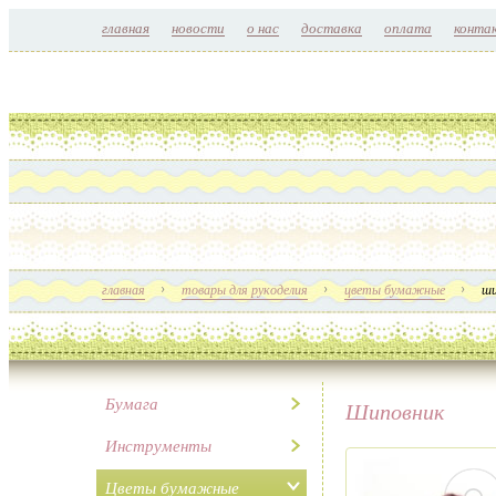
главная
новости
о нас
доставка
оплата
конта
главная
товары для рукоделия
цветы бумажные
ши
Бумага
Шиповник
Инструменты
Цветы бумажные