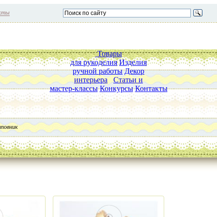
кты
Товары
для рукоделия
Изделия
ручной работы
Декор
интерьера
Статьи и
мастер-классы
Конкурсы
Контакты
повник