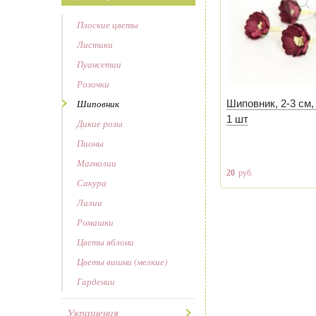
Плоские цветы
Листики
Пуансетии
Розочки
Шиповник
Шиповник, 2-3 см,
1 шт
Дикие розы
Пионы
Магнолии
20
руб.
Сакура
Лилии
Ромашки
Цветы яблони
Цветы вишни (мелкие)
Гардении
Украшения